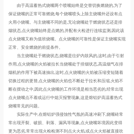
由于高温蓄热式烧嘴两个喷嘴始终是交替切换燃烧的,为了
保证烧嘴的正常可靠燃烧,每个烧嘴喷头上除主烧嘴外还设有点
火用小烧嘴。与主烧嘴不同的是,无论烧嘴处于燃烧状态还是排
烟状态,点火烧嘴始终是点燃的,并配有火检进行连续监测,因此该
点火烧嘴又称为值班烧嘴。点火烧嘴的可靠性是保证主烧嘴实现
正常、安全燃烧的前提条件。
当主烧嘴处于燃烧状态,烧嘴是往炉内鼓风的,这时,由于引射
作用,点火烧嘴的火焰被拉长当烧嘴处于排烟状态,高温烟气在排
烟机的作用下被高速抽出,这时,点火烧嘴的火焰被压缩变短随着
切换过程的更替,点火烧嘴的火焰也不断处于拉长和压缩,火焰不
断在摆动之中,因此点火烧嘴的工作环境是相当恶劣的,经常出现
点火烧嘴点不着或运行中熄灭报警现象,这是熔铝炉高温蓄热式
烧嘴常见的问题。
实际生产中,在熔铝炉强侵蚀性气氛的高速冲刷下,烧嘴砖常
常出现开裂、破损、剥落、漏风等现象,点火烧嘴坏境因此变得
更为恶劣,常常出现火检检测不到点火火焰,或点火火焰被直接吹