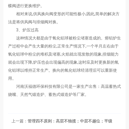
蝶阀进行更换维护。
相对来说,供风换向阀变形的可能性极小,因此,简单的解决方
法是将供风阀与排烟阀对换。
3、炉压过高
这种情况大都是由于氧化铝球被粉尘堵塞造成的。熔铝炉生
产过程中会产生大量的粉尘,正常生产情况下,一个半月左右由于
氧化铝球中粉尘的堆积及堵塞,火焰就出现发散的现象,排烟能力
就会出现下降,炉压也会出现偏高的现象,这时应及时更换新的氧
化铝球以维持正常生产。换向的氧化铝球经清理后可以重新使
用。
河南沃福德环保科技有限公司是一家生产出售：高温蓄热式
烧嘴、天然气锻造炉、蓄热式锻造炉等厂家。
上一篇：
管理四不原则：高层不独揽；中层不越位；平级