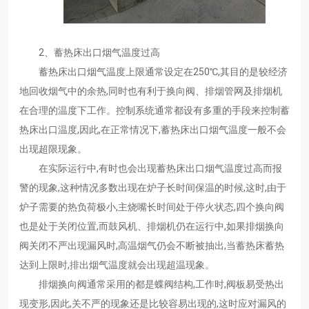
2、蓄热床出口烟气温度过高
蓄热床出口烟气温度上限通常设定在250℃,其目的是较经济
地回收烟气中的余热,同时也有利于换向阀、排烟管网及排烟机
在合理的温度下工作。控制系统通常都设有多重的手段来控制蓄
热床出口温度,因此,在正常情况下,蓄热床出口烟气温度一般不会
出现超限现象。
在实际运行中,有时也会出现蓄热床出口烟气温度过高而报
警的现象,这种情况多数出现在炉子长时间保温的时候,这时,由于
炉子需要的热负荷极小,主烧嘴长时间处于停火状态,四个换向阀
也是处于关闭位置,而鼓风机、排烟机仍在运行中,如果排烟换向
阀关闭不严出现漏风时,高温烟气仍会不断被抽出,当蓄热床蓄热
达到上限时,排出烟气温度就会出现超温现象。
排烟换向阀通常采用的都是蝶阀结构,工作时,阀板易受热出
现变形,因此,关不严的现象还是比较容易出现的,这时应对漏风的