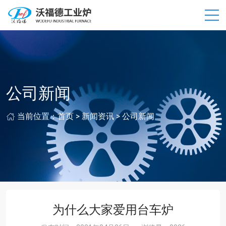
公司新闻
当前位置：
首页
>
新闻资讯
>
公司新闻
为什么大家爱用台车炉