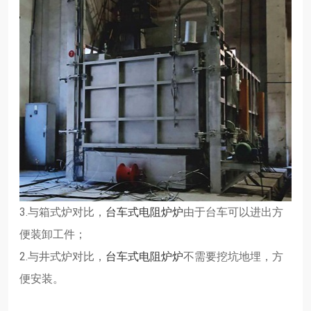
3.与箱式炉对比，
台车式电阻炉炉
由于台车可以进出方
便装卸工件；
2.与井式炉对比，
台车式电阻炉炉
不需要挖坑地埋，方
便安装。